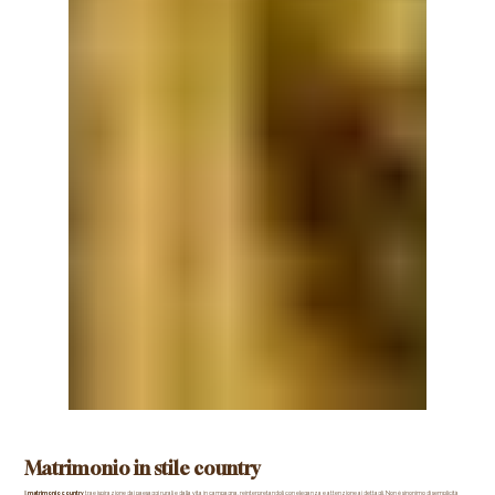
Matrimonio in stile country
Il 
matrimonio country
 trae ispirazione dai paesaggi rurali e dalla vita in campagna, reinterpretandoli con eleganza e attenzione ai dettagli. Non è sinonimo di semplicità 