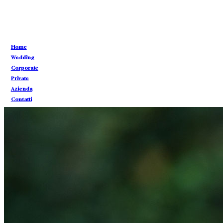
CONTATTI
Home
CONTATTI
Wedding
Corporate
Private
Azienda
Contatti