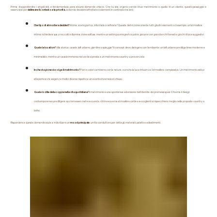
Prima di approfondire i singoli stili, è fondamentale porsi alcune domande chiave. Che tu stia organizzando il tuo matrimonio o quello di un cliente, questo passaggio è 
essenziale per 
delineare il contesto e le priorità,
 evitando decisioni affrettate o elementi in contrasto tra loro.
Che tipo di atmosfera desideri?
 Intima, scenografica, informale o raffinata? Questa definizione orienta tutti gli altri elementi: ad esempio, un’atmosfera 
intima richiederà spazi raccolti e illuminazione soffusa, mentre un setting scenografico potrà giocare con grandi archi floreali e giochi di luce suggestivi.
Qual è la location?
 Villa storica, casale, loft urbano, giardino o spiaggia? Il concept deve dialogare con l’ambiente: un loft urbano predilige linee moderne e 
minimaliste, mentre un casale immerso nel verde si presta a un matrimonio country o provenzale.
In che stagione si svolge il matrimonio?
 Fiori e colori cambiano con la natura, e anche la luce influenza l’atmosfera complessiva. Un matrimonio estivo 
all’aperto avrà esigenze molto diverse rispetto a un evento invernale al chiuso.
Qual è lo stile della coppia nella vita quotidiana?
 Il matrimonio è una spontanea estensione dell’identità dei promessi sposi. Chi ama il design 
contemporaneo prediligerà opzioni essenziali e accurate, chi invece ama atmosfere calde e accoglienti si rispecchierà meglio nella proposta country o 
boho.
Rispondere a queste domande aiuta a individuare un 
mood
principale
, un filo conduttore per dettagli, materiali, palette e allestimenti.