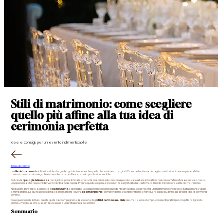
Stili di matrimonio: come scegliere
quello più affine alla tua idea di
cerimonia perfetta
Idee e consigli per un evento indimenticabile
Torna all’archivio
Lo 
stile del matrimonio
 è il filo invisibile che guida ogni decisione, anche quelle che sembrano marginali. È ciò che trasforma dettagli come fiori, luci, 
mise en place
, abiti e 
musica in un racconto elegante e coerente, capace di lasciare un’impronta riconoscibile.
Definire la 
tipologia delle nozze
 non significa porre limiti alla creatività, ma orientarla con consapevolezza: esaltare la location, costruire un’atmosfera autentica e creare 
un’esperienza che rispecchi davvero l’identità della coppia. Proprio questa esigenza di coerenza e significato ha trasformato il modo di intendere lo stile del matrimonio.
Negli ultimi anni, infatti, il concetto di 
wedding style 
è cambiato. Le coppie non cercano più soltanto un’estetica elegante, ma un matrimonio che rifletta gusti personali, valori 
e immaginario. Da qui nasce l’esigenza di orientarsi tra i diversi 
stili di matrimonio
, comprenderne le caratteristiche e individuare quello più affine alla propria idea di cerimonia 
perfetta.
Proseguendo nella lettura, questa guida ti accompagnerà alla scoperta degli 
stili di cerimonia nuziale
 più amati e senza tempo, con spunti pratici per progettare il grande 
giorno al meglio, sia che tu sia un futuro sposo o un professionista del settore. 
Sommario