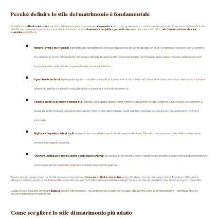
Perché definire lo stile del matrimonio è fondamentale
Scegliere uno 
stile di matrimonio
 significa costruire una vera e propria 
cornice narrativa
, entro cui ogni elemento trova il suo posto naturale. Un’impostazione estetica ben 
definita non deve essere percepita come una limitazione, ma uno 
strumento che guida ogni decisione
 e garantisce armonia. Infatti, 
adottare una visione chiara e 
coerente 
permette di:
rendere l’evento riconoscibile
: ogni dettaglio, dalle partecipazioni alla disposizione dei tavoli, dialoga con gli altri, creando un racconto visivo coerente. 
Per esempio, in un matrimonio boho chic, sedute informali, tappeti e lanterne ben si integrano con fiori spontanei e tessuti morbidi, evitando elementi 
troppo rigidi o formali che interromperebbero la continuità estetica.
Agevolare le decisioni
: sapere quale approccio adottare semplifica la selezione di abiti, allestimenti floreali e illuminazione. In un matrimonio minimal e 
urban chic, palette neutre e le linee pulite guidano ogni scelta, evitando incoerenze.
Valorizzare la location senza snaturarla
: l’impostazione giusta dialoga con l’ambiente, esaltandone le caratteristiche. Una masseria, per esempio, si 
presta alla perfezione per un matrimonio country, mentre una villa moderna in città esprime tutto il suo potenziale con un allestimento minimal e 
sofisticato.
Migliorare l’esperienza degli ospiti
: un evento ben coordinato è più facile da seguire e da vivere. Gli invitati percepiscono l’unità stilistica e si sentono 
immersi in un’esperienza unica.
Ottenere un risultato raffinato anche con budget contenuti
: la coerenza tra materiali, colori e allestimenti consente di creare un risultato scenografico 
e armonioso anche con risorse contenute, evitando investimenti superflui.
Eppure, proprio questa coerenza rischia di essere compromessa dall’
eccesso di ispirazioni online
, se non filtrate attraverso una visione chiara. Moodboard, Pinterest o 
Instagram possono generare confusione e far propendere per elementi esteticamente belli ma scollegati tra loro, ottenendo un matrimonio disordinato e privo di identità.
Lo stile, invece, funziona come una 
bussola
: orienta ogni decisione – dal centrotavola ai colori dei tovagliati, dall’illuminazione all’intrattenimento – contribuendo a un 
racconto armonioso e memorabile. 
Come scegliere lo stile di matrimonio più adatto