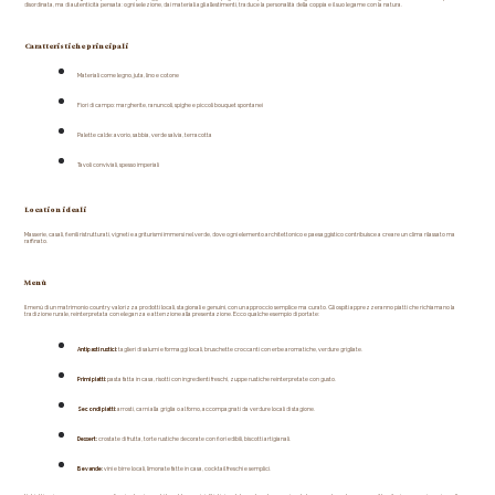
disordinata, ma di autenticità pensata: ogni selezione, dai materiali agli allestimenti, traduce la personalità della coppia e il suo legame con la natura.
Caratteristiche principali
Materiali come legno, juta, lino e cotone
Fiori di campo: margherite, ranuncoli, spighe e piccoli bouquet spontanei
Palette calde: avorio, sabbia, verde salvia, terracotta
Tavoli conviviali, spesso imperiali
Location ideali
Masserie, casali, fienili ristrutturati, vigneti e agriturismi immersi nel verde, dove ogni elemento architettonico e paesaggistico contribuisce a creare un clima rilassato ma 
raffinato.
Menù
Il menù di un matrimonio country valorizza prodotti locali, stagionali e genuini, con un approccio semplice ma curato. Gli ospiti apprezzeranno piatti che richiamano la 
tradizione rurale, reinterpretata con eleganza e attenzione alla presentazione. Ecco qualche esempio di portate:
Antipasti rustici:
 taglieri di salumi e formaggi locali, bruschette croccanti con erbe aromatiche, verdure grigliate.
Primi piatti:
 pasta fatta in casa, risotti con ingredienti freschi, zuppe rustiche reinterpretate con gusto.
Secondi piatti:
 arrosti, carni alla griglia o al forno, accompagnati da verdure locali di stagione.
Dessert:
 crostate di frutta, torte rustiche decorate con fiori edibili, biscotti artigianali.
Bevande:
 vini e birre locali, limonate fatte in casa, cocktail freschi e semplici.