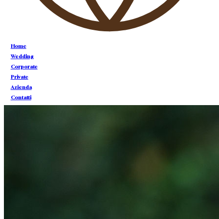
CONTATTI
Home
CONTATTI
Wedding
Corporate
Private
Azienda
Contatti