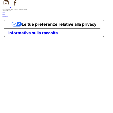
2026© TUSCANY BESPOKE S.A.S. Tutti i diritti riservati -
P.IVA 02351180506
Privacy
Cookie
Credits
Demia
Le tue preferenze relative alla privacy
Informativa sulla raccolta