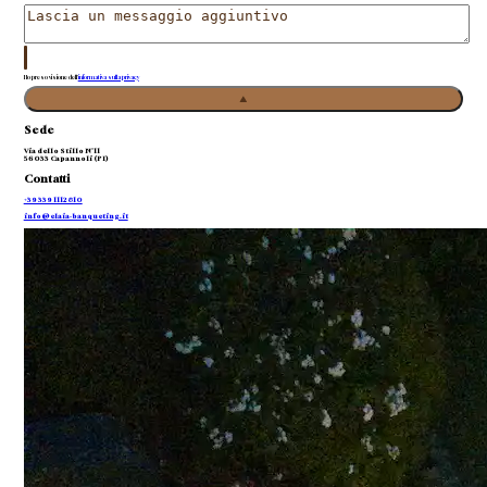
Ho preso visione dell'
informativa sulla privacy
Invia richiesta
Sede
Via dello Stillo N°11
56033 Capannoli (PI)
Invia richiesta
Contatti
+39 339 1112810
info@elaia-banqueting.it