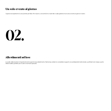
Un solo evento al giorno
Superare le aspettative è una priorità per Elaia. Per riuscirci, concentriamo i nostri sforzi sulla gestione di un unico evento al giorno: il vostro.
02.
Allestimenti ad hoc
La scelta della location è importante tanto quanto il suo allestimento. Nel tempo, abbiamo consolidato rapporti con professionisti di alto livello cui affidiamo la messa a punto
dell’atmosfera perfetta per il vostro momento speciale.