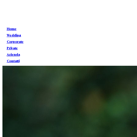
CONTATTI
Home
CONTATTI
Wedding
Corporate
Private
Azienda
Contatti