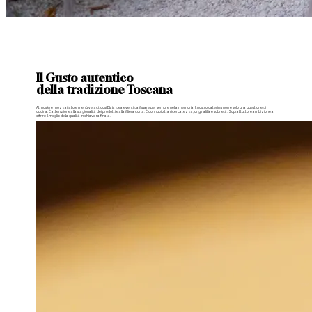
Il
Gusto autentico
della tradizione Toscana
Atmosfere mozzafiato e menù veraci: così Elaia idea eventi da fissare per sempre nella memoria. Il nostro catering non è solo una questione di
cucina. È attenzione alla stagionalità dei prodotti e alla filiera corta. È connubio tra ricercatezza, originalità e sobrietà. Soprattutto, è ambizione a
offrire il meglio della qualità in chiave raffinata.