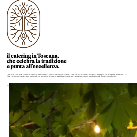
il
catering in Toscana
,
che celebra la tradizione
e punta all’eccellenza.
Il nostro servizio di banqueting e catering si distingue per l’attenzione ai dettagli e l’impegno esclusivo: un solo evento al giorno, personalizzato in ogni sua sfumatura. Con
Elaia, il territorio e la vostra visione si incontrano per creare un’esperienza indimenticabile, ispirata ai sapori, ai profumi e allo stile della Toscana più autentica.
Scopri le nostre soluzioni
Scopri le nostre soluzioni