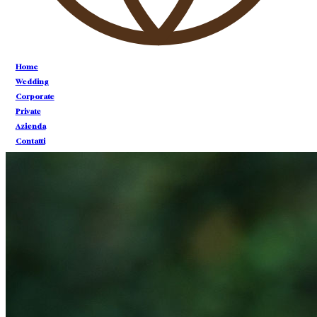
CONTATTI
Home
CONTATTI
Wedding
Corporate
Private
Azienda
Contatti