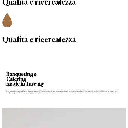
Qualità e
ricercatezza
Qualità e
ricercatezza
Banqueting e
Catering
made in Tuscany
Ogni occasione è speciale, perché carica delle emozioni di chi la vive. Elaia vi guida alla scoperta dei sapori della tradizione, disegnando un evento che dà forma ai vostri
desideri e vi permette di toccarli con mano.