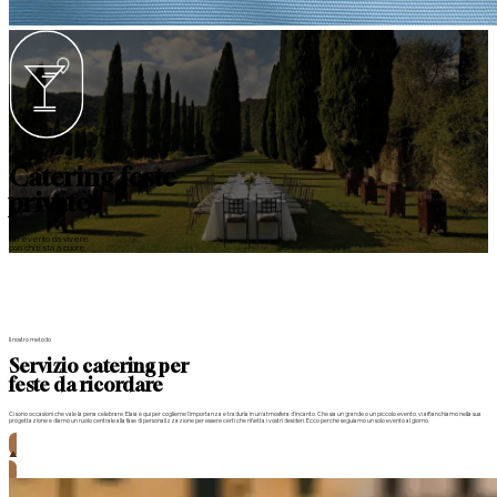
Catering feste
private
Un evento da vivere
con chi ti sta a cuore
Il nostro metodo
Servizio catering per
feste da ricordare
Ci sono occasioni che vale la pena celebrare. Elaia è qui per coglierne l’importanza e tradurla in un’atmosfera d'incanto. Che sia un grande o un piccolo evento, vi affianchiamo nella sua
progettazione e diamo un ruolo centrale alla fase di personalizzazione per essere certi che rifletta i vostri desideri. Ecco perché seguiamo un solo evento al giorno.
Richiedi informazioni