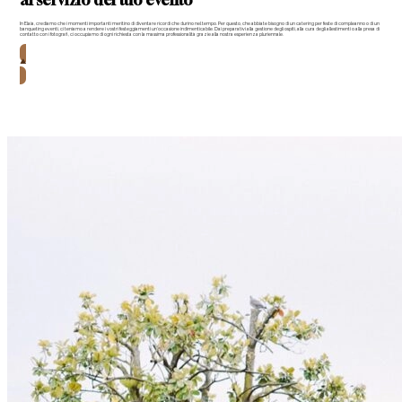
al servizio del tuo evento
In Elaia, crediamo che i momenti importanti meritino di diventare ricordi che durino nel tempo. Per questo, che abbiate bisogno di un catering per feste di compleanno o di un
banqueting eventi, ci teniamo a rendere i vostri festeggiamenti un’occasione indimenticabile. Dai preparativi alla gestione degli ospiti, alla cura degli allestimenti o alla presa di
contatto con i fotografi, ci occupiamo di ogni richiesta con la massima professionalità grazie alla nostra esperienza pluriennale.
Richiedi informazioni
Richiedi informazioni