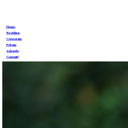
CONTATTI
Home
CONTATTI
Wedding
Corporate
Private
Azienda
Contatti