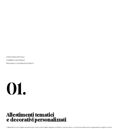
ATTENZIONE AI DETTAGLI
ESPERIENZA DECENNALE
PERSONALIZZAZIONE ED ELEGANZA
01.
Allestimenti tematici
e decorativi personalizzati
Collaboriamo con i migliori decoratori per creare un’atmosfera elegante e raffinata, che si armonizzi con il tema dell’evento e rappresenti al meglio l’azienda.