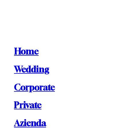
CONTATTI
Home
CONTATTI
Wedding
Corporate
Private
Azienda